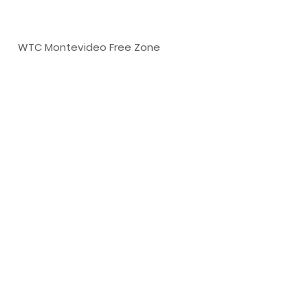
areain.com.uy
WTC Montevideo Free Zone
Dr. Luis Bonavita 1294
Montevideo Uruguay
+598 99114363
+598 99887397
info@areain.com.uy